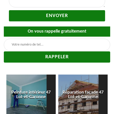
On vous rappelle gratuitement
-
Peinture intérieur 47
Réparation façade 47
Lot-et-Garonne
Lot-et-Garonne