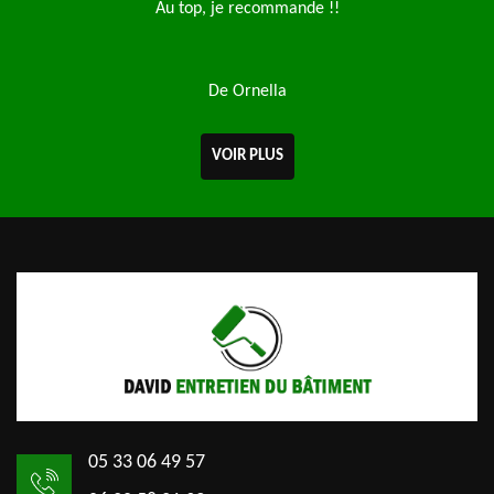
 !
Au top, je recommande !!
E
De Ornella
VOIR PLUS
05 33 06 49 57