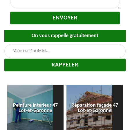
On vous rappelle gratuitement
-
Peinture intérieur 47
Réparation façade 47
Lot-et-Garonne
Lot-et-Garonne