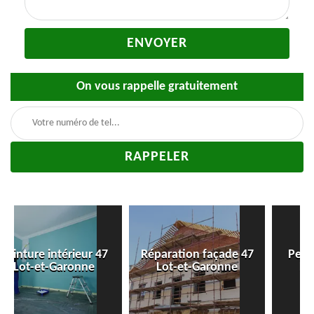
On vous rappelle gratuitement
7
Réparation façade 47
Peinture Boiserie 47
Lot-et-Garonne
Lot-et-Garonne