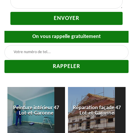
On vous rappelle gratuitement
-
Peinture intérieur 47
Réparation façade 47
Lot-et-Garonne
Lot-et-Garonne