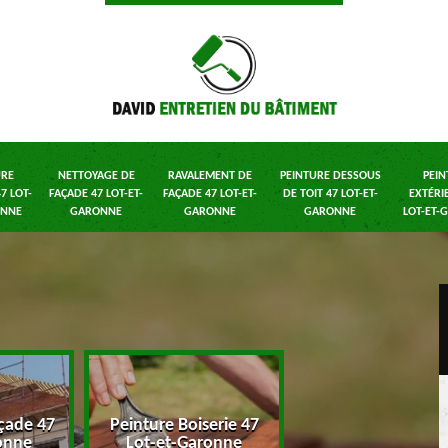
URE
NETTOYAGE DE
RAVALEMENT DE
PEINTURE DESSOUS
PEIN
7 LOT-
FAÇADE 47 LOT-ET-
FAÇADE 47 LOT-ET-
DE TOIT 47 LOT-ET-
EXTÉRI
ONNE
GARONNE
GARONNE
GARONNE
LOT-ET-
çade 47
Peinture Boiserie 47
Nettoyage de faç
onne
Lot-et-Garonne
47 Lot-et-Garon