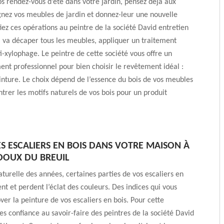
os rendez-vous d’été dans votre jardin, pensez déjà aux
nez vos meubles de jardin et donnez-leur une nouvelle
iez ces opérations au peintre de la société David entretien
l va décaper tous les meubles, appliquer un traitement
i-xylophage. Le peintre de cette société vous offre un
t professionnel pour bien choisir le revêtement idéal :
inture. Le choix dépend de l’essence du bois de vos meubles
ntrer les motifs naturels de vos bois pour un produit
ES ESCALIERS EN BOIS DANS VOTRE MAISON À
DOUX DU BREUIL
aturelle des années, certaines parties de vos escaliers en
ent et perdent l’éclat des couleurs. Des indices qui vous
over la peinture de vos escaliers en bois. Pour cette
tes confiance au savoir-faire des peintres de la société David