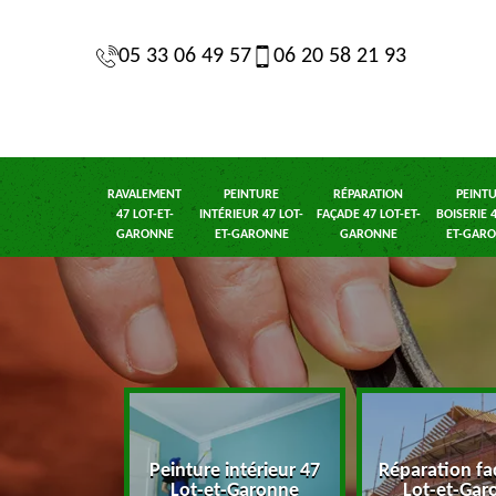
05 33 06 49 57
06 20 58 21 93
RAVALEMENT
PEINTURE
RÉPARATION
PEINT
47 LOT-ET-
INTÉRIEUR 47 LOT-
FAÇADE 47 LOT-ET-
BOISERIE 4
GARONNE
ET-GARONNE
GARONNE
ET-GAR
 47 Lot-et-
Peinture intérieur 47
Réparation fa
onne
Lot-et-Garonne
Lot-et-Gar