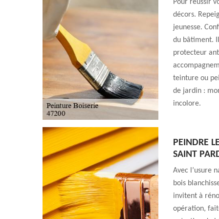
Pour réussir v
décors. Repeig
jeunesse. Conf
du bâtiment. I
protecteur ant
accompagnemen
teinture ou pe
de jardin : mo
incolore.
PEINDRE L
SAINT PAR
Avec l’usure n
bois blanchiss
invitent à rén
opération, fai