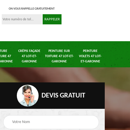
ON VOUS RAPPELLE GRATUITEMENT
TURE
CRÉPIS FAÇADE
PEINTURE SUR
PEINTURE
EURE 47
47 LOT-ET-
TOITURE 47 LOT-ET-
VOLETS 47 LOT-
GARONNE
GARONNE
GARONNE
ET-GARONNE
DEVIS GRATUIT
ade
Ravalement de façade
Peinture dessous de
ne
47 Lot-et-Garonne
toit 47 Lot-et-Garonn