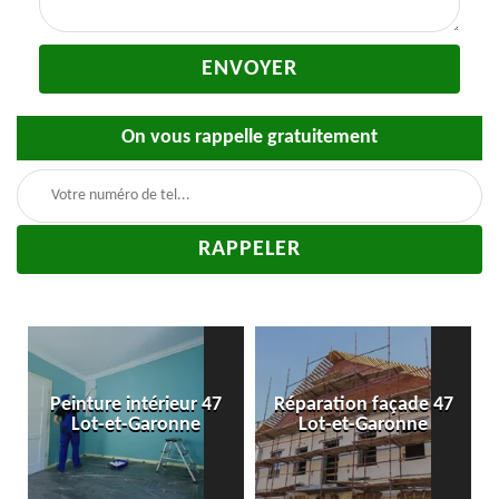
On vous rappelle gratuitement
-
Peinture intérieur 47
Réparation façade 47
Lot-et-Garonne
Lot-et-Garonne