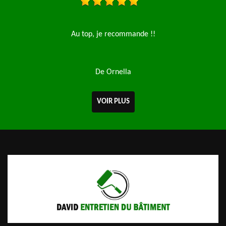
 !
Au top, je recommande !!
E
De Ornella
VOIR PLUS